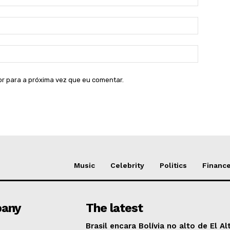
E-
mail:*
Site:
or para a próxima vez que eu comentar.
Music
Celebrity
Politics
Financ
any
The latest
Brasil encara Bolívia no alto de El Al