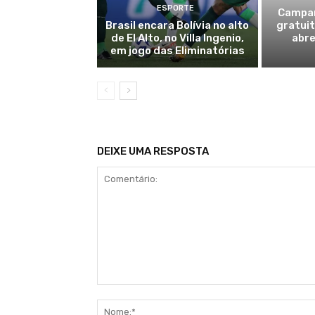
ESPORTE
Campan
Brasil encara Bolívia no alto
gratuit
de El Alto, no Villa Ingenio,
abre
em jogo das Eliminatórias
DEIXE UMA RESPOSTA
Comentário: