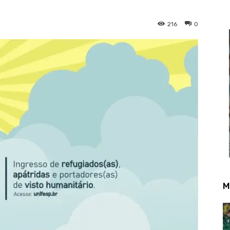
216
0
M