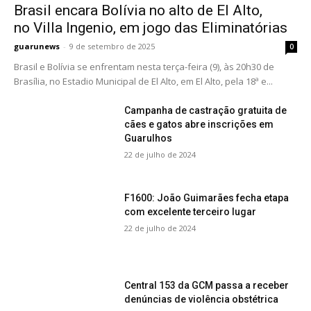
Brasil encara Bolívia no alto de El Alto,
no Villa Ingenio, em jogo das Eliminatórias
guarunews
-
9 de setembro de 2025
0
Brasil e Bolívia se enfrentam nesta terça-feira (9), às 20h30 de
Brasília, no Estadio Municipal de El Alto, em El Alto, pela 18ª e...
Campanha de castração gratuita de
cães e gatos abre inscrições em
Guarulhos
22 de julho de 2024
F1600: João Guimarães fecha etapa
com excelente terceiro lugar
22 de julho de 2024
Central 153 da GCM passa a receber
denúncias de violência obstétrica