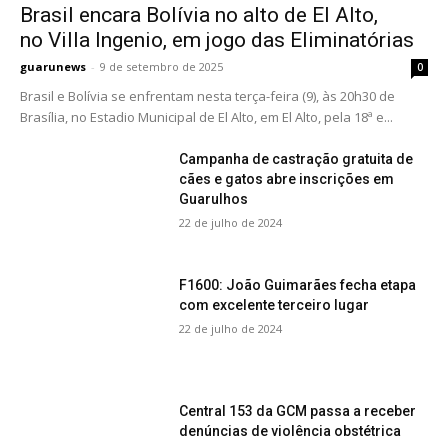
Brasil encara Bolívia no alto de El Alto,
no Villa Ingenio, em jogo das Eliminatórias
guarunews
-
9 de setembro de 2025
0
Brasil e Bolívia se enfrentam nesta terça-feira (9), às 20h30 de
Brasília, no Estadio Municipal de El Alto, em El Alto, pela 18ª e...
Campanha de castração gratuita de
cães e gatos abre inscrições em
Guarulhos
22 de julho de 2024
F1600: João Guimarães fecha etapa
com excelente terceiro lugar
22 de julho de 2024
Central 153 da GCM passa a receber
denúncias de violência obstétrica