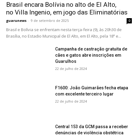
Brasil encara Bolívia no alto de El Alto,
no Villa Ingenio, em jogo das Eliminatórias
guarunews
-
9 de setembro de 2025
0
Brasil e Bolívia se enfrentam nesta terça-feira (9), às 20h30 de
Brasília, no Estadio Municipal de El Alto, em El Alto, pela 18ª e...
Campanha de castração gratuita de
cães e gatos abre inscrições em
Guarulhos
22 de julho de 2024
F1600: João Guimarães fecha etapa
com excelente terceiro lugar
22 de julho de 2024
Central 153 da GCM passa a receber
denúncias de violência obstétrica