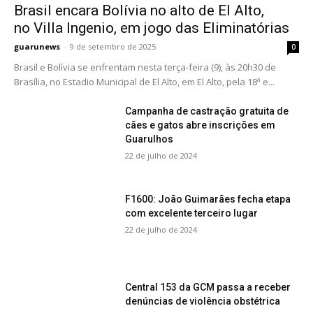
Brasil encara Bolívia no alto de El Alto,
no Villa Ingenio, em jogo das Eliminatórias
guarunews
-
9 de setembro de 2025
0
Brasil e Bolívia se enfrentam nesta terça-feira (9), às 20h30 de
Brasília, no Estadio Municipal de El Alto, em El Alto, pela 18ª e...
Campanha de castração gratuita de
cães e gatos abre inscrições em
Guarulhos
22 de julho de 2024
F1600: João Guimarães fecha etapa
com excelente terceiro lugar
22 de julho de 2024
Central 153 da GCM passa a receber
denúncias de violência obstétrica