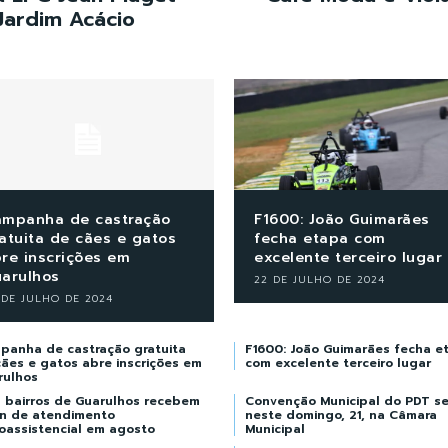
Jardim Acácio
mpanha de castração
F1600: João Guimarães
atuita de cães e gatos
fecha etapa com
re inscrições em
excelente terceiro lugar
arulhos
22 DE JULHO DE 2024
 DE JULHO DE 2024
panha de castração gratuita
F1600: João Guimarães fecha e
ães e gatos abre inscrições em
com excelente terceiro lugar
rulhos
s bairros de Guarulhos recebem
Convenção Municipal do PDT se
an de atendimento
neste domingo, 21, na Câmara
oassistencial em agosto
Municipal