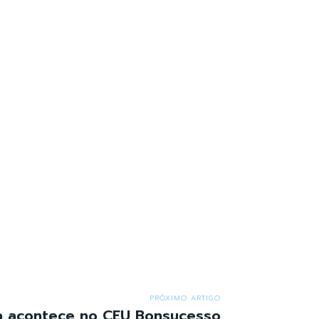
PRÓXIMO ARTIGO
a acontece no CEU Bonsucesso