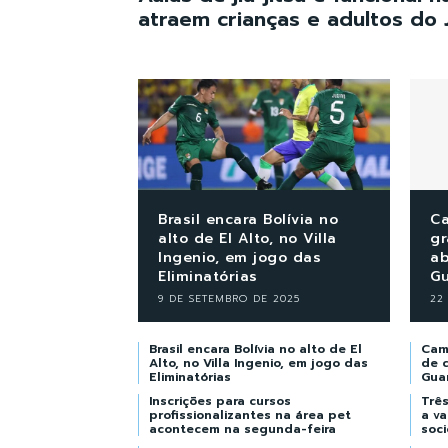
atraem crianças e adultos do 
Brasil encara Bolívia no
Ca
alto de El Alto, no Villa
gr
Ingenio, em jogo das
ab
Eliminatórias
Gu
9 DE SETEMBRO DE 2025
22
Brasil encara Bolívia no alto de El
Cam
Alto, no Villa Ingenio, em jogo das
de c
Eliminatórias
Gua
Inscrições para cursos
Trê
profissionalizantes na área pet
a v
acontecem na segunda-feira
soci