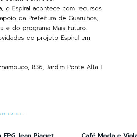
a, o Espiral acontece com recursos
apoio da Prefeitura de Guarulhos,
ra e do programa Mais Futuro.
ovidades do projeto Espiral em
rnambuco, 836, Jardim Ponte Alta I.
RTISEMENT -
na EPG Jean Piaget
Café Moda e Viol