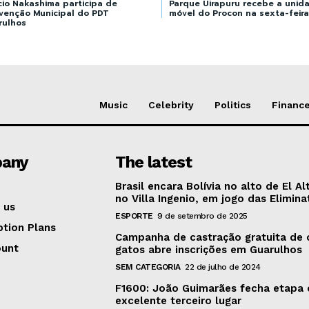
cio Nakashima participa de
Parque Uirapuru recebe a unid
venção Municipal do PDT
móvel do Procon na sexta-feira
rulhos
Music
Celebrity
Politics
Financ
any
The latest
Brasil encara Bolívia no alto de El Al
no Villa Ingenio, em jogo das Elimina
 us
ESPORTE
9 de setembro de 2025
ption Plans
Campanha de castração gratuita de 
ount
gatos abre inscrições em Guarulhos
SEM CATEGORIA
22 de julho de 2024
F1600: João Guimarães fecha etapa
excelente terceiro lugar