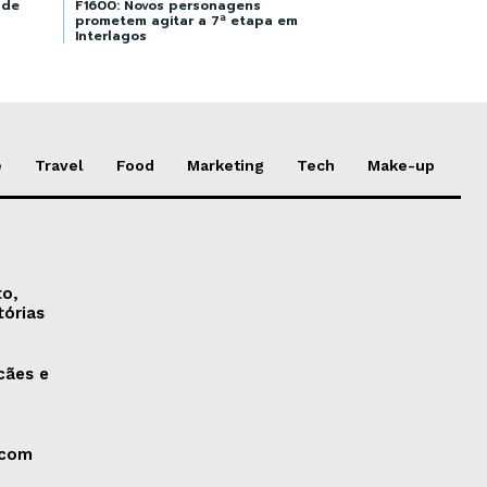
ade
F1600: Novos personagens
prometem agitar a 7ª etapa em
Interlagos
e
Travel
Food
Marketing
Tech
Make-up
to,
tórias
cães e
 com