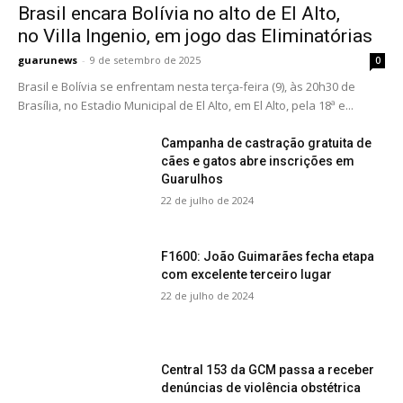
Brasil encara Bolívia no alto de El Alto,
no Villa Ingenio, em jogo das Eliminatórias
guarunews
-
9 de setembro de 2025
0
Brasil e Bolívia se enfrentam nesta terça-feira (9), às 20h30 de
Brasília, no Estadio Municipal de El Alto, em El Alto, pela 18ª e...
Campanha de castração gratuita de
cães e gatos abre inscrições em
Guarulhos
22 de julho de 2024
F1600: João Guimarães fecha etapa
com excelente terceiro lugar
22 de julho de 2024
Central 153 da GCM passa a receber
denúncias de violência obstétrica