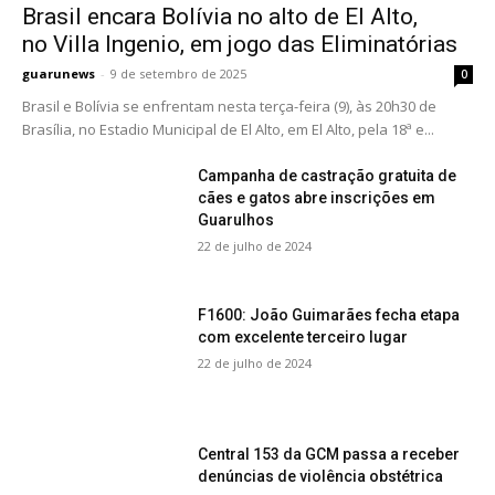
Brasil encara Bolívia no alto de El Alto,
no Villa Ingenio, em jogo das Eliminatórias
guarunews
-
9 de setembro de 2025
0
Brasil e Bolívia se enfrentam nesta terça-feira (9), às 20h30 de
Brasília, no Estadio Municipal de El Alto, em El Alto, pela 18ª e...
Campanha de castração gratuita de
cães e gatos abre inscrições em
Guarulhos
22 de julho de 2024
F1600: João Guimarães fecha etapa
com excelente terceiro lugar
22 de julho de 2024
Central 153 da GCM passa a receber
denúncias de violência obstétrica