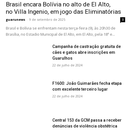
Brasil encara Bolívia no alto de El Alto,
no Villa Ingenio, em jogo das Eliminatórias
guarunews
-
9 de setembro de 2025
0
Brasil e Bolívia se enfrentam nesta terça-feira (9), às 20h30 de
Brasília, no Estadio Municipal de El Alto, em El Alto, pela 18ª e...
Campanha de castração gratuita de
cães e gatos abre inscrições em
Guarulhos
22 de julho de 2024
F1600: João Guimarães fecha etapa
com excelente terceiro lugar
22 de julho de 2024
Central 153 da GCM passa a receber
denúncias de violência obstétrica