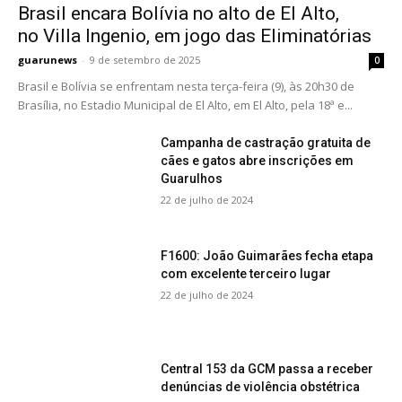
Brasil encara Bolívia no alto de El Alto,
no Villa Ingenio, em jogo das Eliminatórias
guarunews
-
9 de setembro de 2025
0
Brasil e Bolívia se enfrentam nesta terça-feira (9), às 20h30 de
Brasília, no Estadio Municipal de El Alto, em El Alto, pela 18ª e...
Campanha de castração gratuita de
cães e gatos abre inscrições em
Guarulhos
22 de julho de 2024
F1600: João Guimarães fecha etapa
com excelente terceiro lugar
22 de julho de 2024
Central 153 da GCM passa a receber
denúncias de violência obstétrica