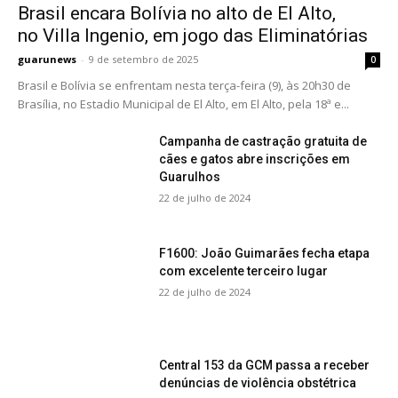
Brasil encara Bolívia no alto de El Alto,
no Villa Ingenio, em jogo das Eliminatórias
guarunews
-
9 de setembro de 2025
0
Brasil e Bolívia se enfrentam nesta terça-feira (9), às 20h30 de
Brasília, no Estadio Municipal de El Alto, em El Alto, pela 18ª e...
Campanha de castração gratuita de
cães e gatos abre inscrições em
Guarulhos
22 de julho de 2024
F1600: João Guimarães fecha etapa
com excelente terceiro lugar
22 de julho de 2024
Central 153 da GCM passa a receber
denúncias de violência obstétrica