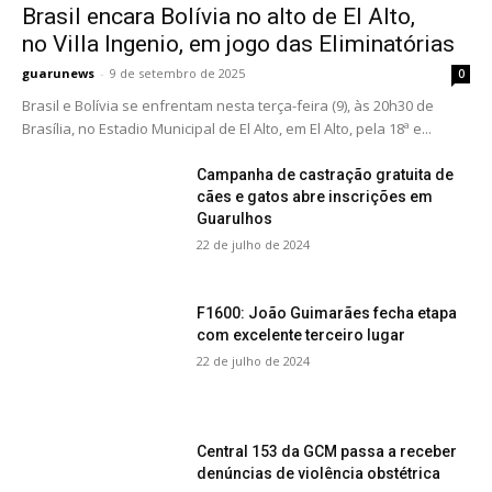
Brasil encara Bolívia no alto de El Alto,
no Villa Ingenio, em jogo das Eliminatórias
guarunews
-
9 de setembro de 2025
0
Brasil e Bolívia se enfrentam nesta terça-feira (9), às 20h30 de
Brasília, no Estadio Municipal de El Alto, em El Alto, pela 18ª e...
Campanha de castração gratuita de
cães e gatos abre inscrições em
Guarulhos
22 de julho de 2024
F1600: João Guimarães fecha etapa
com excelente terceiro lugar
22 de julho de 2024
Central 153 da GCM passa a receber
denúncias de violência obstétrica