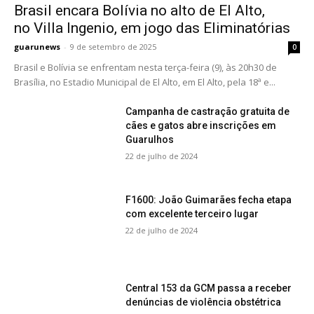
Brasil encara Bolívia no alto de El Alto,
no Villa Ingenio, em jogo das Eliminatórias
guarunews
-
9 de setembro de 2025
0
Brasil e Bolívia se enfrentam nesta terça-feira (9), às 20h30 de
Brasília, no Estadio Municipal de El Alto, em El Alto, pela 18ª e...
Campanha de castração gratuita de
cães e gatos abre inscrições em
Guarulhos
22 de julho de 2024
F1600: João Guimarães fecha etapa
com excelente terceiro lugar
22 de julho de 2024
Central 153 da GCM passa a receber
denúncias de violência obstétrica