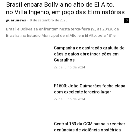
Brasil encara Bolívia no alto de El Alto,
no Villa Ingenio, em jogo das Eliminatórias
guarunews
-
9 de setembro de 2025
0
Brasil e Bolívia se enfrentam nesta terça-feira (9), às 20h30 de
Brasília, no Estadio Municipal de El Alto, em El Alto, pela 18ª e...
Campanha de castração gratuita de
cães e gatos abre inscrições em
Guarulhos
22 de julho de 2024
F1600: João Guimarães fecha etapa
com excelente terceiro lugar
22 de julho de 2024
Central 153 da GCM passa a receber
denúncias de violência obstétrica