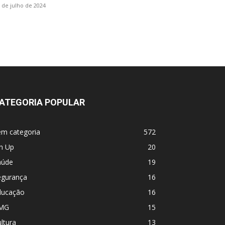
 de julho de 2024
ATEGORIA POPULAR
em categoria
572
n Up
20
aúde
19
egurança
16
ducação
16
MG
15
ltura
13