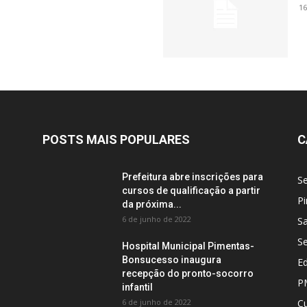
16
POSTS MAIS POPULARES
C
Prefeitura abre inscrições para
S
cursos de qualificação a partir
Pi
da próxima...
6 de junho de 2022
S
S
Hospital Municipal Pimentas-
Bonsucesso inaugura
E
recepção do pronto-socorro
P
infantil
6 de junho de 2022
Cu