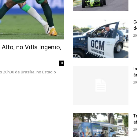
C
d
20
 Alto, no Villa Ingenio,
0
I
às 20h30 de Brasília, no Estadio
á
20
T
a
20