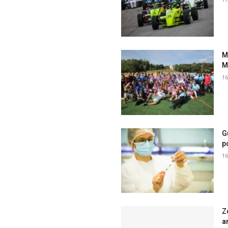
M
M
16
G
p
16
Z
a