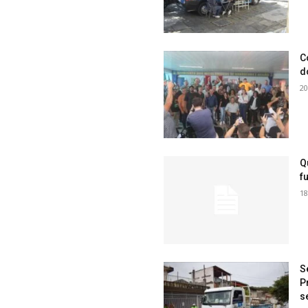
C
d
20
Q
f
18
S
P
s