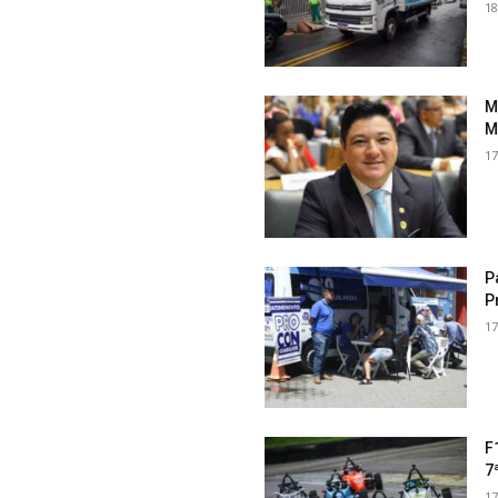
18
M
M
17
P
P
17
F
7
17