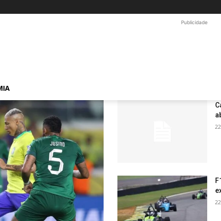
Publicidade
MIA
C
a
22
F
e
22