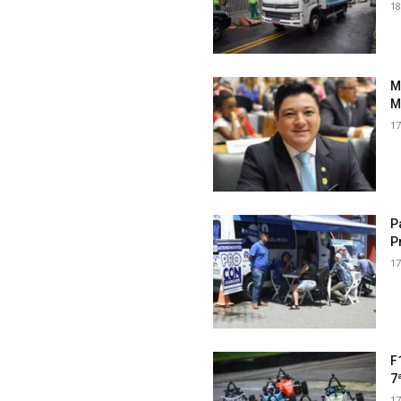
18
M
M
17
P
P
17
F
7
17