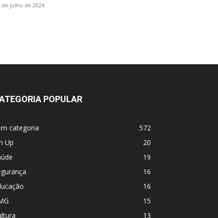
 de julho de 2024
ATEGORIA POPULAR
em categoria
572
n Up
20
aúde
19
egurança
16
ducação
16
MG
15
ltura
13