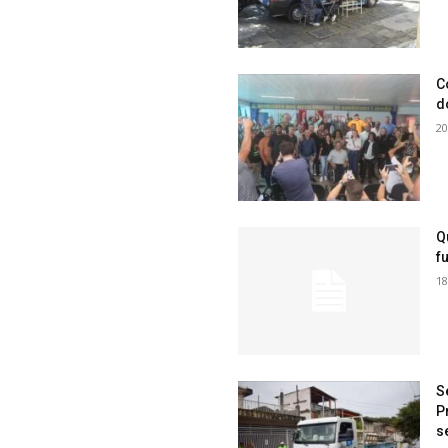
C
d
20
Q
f
18
S
P
s