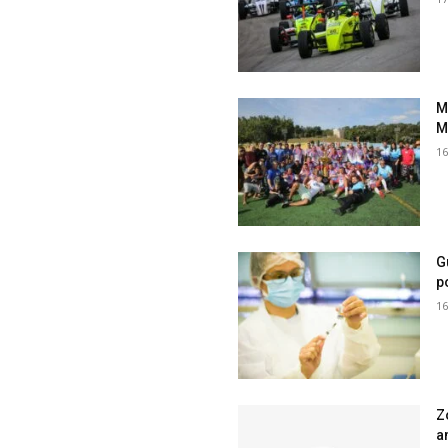
M
M
16
G
p
16
Z
a