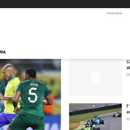
Publicidade
MIA
C
a
22
F
e
22