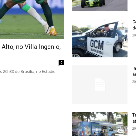
C
d
20
 Alto, no Villa Ingenio,
0
I
às 20h30 de Brasília, no Estadio
á
20
T
a
20