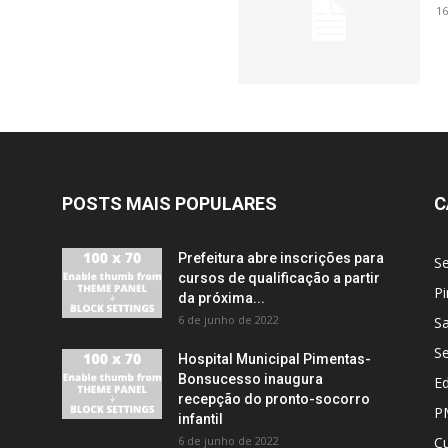
16
POSTS MAIS POPULARES
C
Prefeitura abre inscrições para
S
cursos de qualificação a partir
Pi
da próxima...
6 de junho de 2022
S
S
Hospital Municipal Pimentas-
Bonsucesso inaugura
E
recepção do pronto-socorro
P
infantil
6 de junho de 2022
Cu