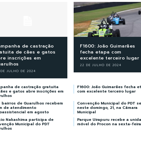
mpanha de castração
F1600: João Guimarães
atuita de cães e gatos
fecha etapa com
re inscrições em
excelente terceiro lugar
arulhos
22 DE JULHO DE 2024
 DE JULHO DE 2024
panha de castração gratuita
F1600: João Guimarães fecha e
ães e gatos abre inscrições em
com excelente terceiro lugar
rulhos
s bairros de Guarulhos recebem
Convenção Municipal do PDT se
an de atendimento
neste domingo, 21, na Câmara
oassistencial em agosto
Municipal
cio Nakashima participa de
Parque Uirapuru recebe a unid
venção Municipal do PDT
móvel do Procon na sexta-feira
rulhos