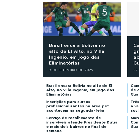
Brasil encara Bolívia no
Ca
alto de El Alto, no Villa
gr
Ingenio, em jogo das
ab
Eliminatórias
Gu
9 DE SETEMBRO DE 2025
22
Brasil encara Bolívia no alto de El
Cam
Alto, no Villa Ingenio, em jogo das
de c
Eliminatórias
Gua
Inscrições para cursos
Trê
profissionalizantes na área pet
a v
acontecem na segunda-feira
soci
Serviço de recolhimento de
Már
inservíveis atende Presidente Dutra
Con
e mais dois bairros no final de
Gua
semana