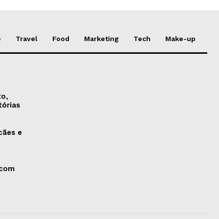
e
Travel
Food
Marketing
Tech
Make-up
to,
tórias
cães e
 com