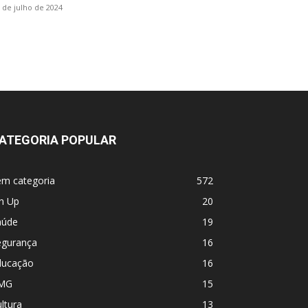
 de julho de 2024
ATEGORIA POPULAR
em categoria
572
n Up
20
aúde
19
egurança
16
ducação
16
MG
15
ltura
13