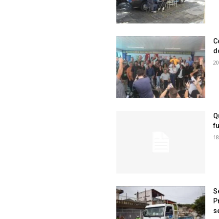
C
d
20
Q
f
18
S
P
s