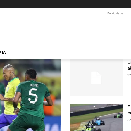
Publicidade
MIA
C
a
22
F
e
22