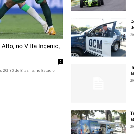
C
d
20
 Alto, no Villa Ingenio,
0
I
às 20h30 de Brasília, no Estadio
á
20
T
a
20