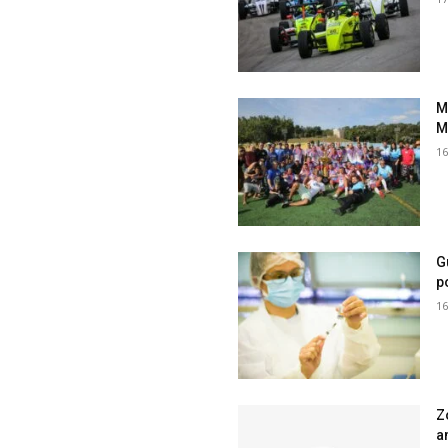
M
M
16
G
p
16
Z
a