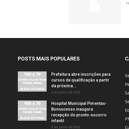
16
POSTS MAIS POPULARES
C
Prefeitura abre inscrições para
S
cursos de qualificação a partir
Pi
da próxima...
6 de junho de 2022
S
S
Hospital Municipal Pimentas-
Bonsucesso inaugura
E
recepção do pronto-socorro
P
infantil
6 de junho de 2022
Cu