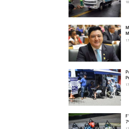
18
M
M
17
P
P
17
F
7
17