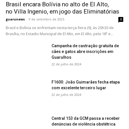
Brasil encara Bolívia no alto de El Alto,
no Villa Ingenio, em jogo das Eliminatórias
guarunews
-
9 de setembro de 2025
0
Brasil e Bolívia se enfrentam nesta terça-feira (9), às 20h30 de
Brasília, no Estadio Municipal de El Alto, em El Alto, pela 18ª e...
Campanha de castração gratuita de
cães e gatos abre inscrições em
Guarulhos
22 de julho de 2024
F1600: João Guimarães fecha etapa
com excelente terceiro lugar
22 de julho de 2024
Central 153 da GCM passa a receber
denúncias de violência obstétrica