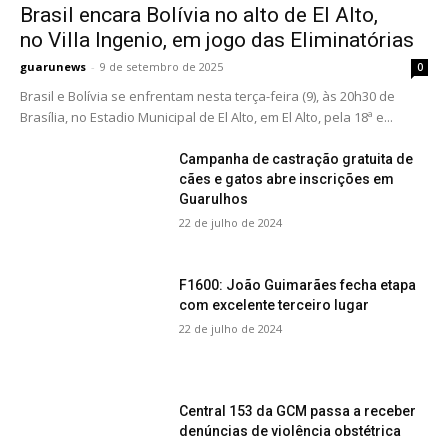
Brasil encara Bolívia no alto de El Alto,
no Villa Ingenio, em jogo das Eliminatórias
guarunews
-
9 de setembro de 2025
0
Brasil e Bolívia se enfrentam nesta terça-feira (9), às 20h30 de
Brasília, no Estadio Municipal de El Alto, em El Alto, pela 18ª e...
Campanha de castração gratuita de
cães e gatos abre inscrições em
Guarulhos
22 de julho de 2024
F1600: João Guimarães fecha etapa
com excelente terceiro lugar
22 de julho de 2024
Central 153 da GCM passa a receber
denúncias de violência obstétrica