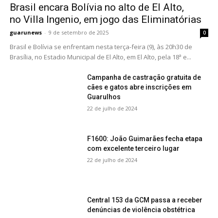
Brasil encara Bolívia no alto de El Alto,
no Villa Ingenio, em jogo das Eliminatórias
guarunews
-
9 de setembro de 2025
0
Brasil e Bolívia se enfrentam nesta terça-feira (9), às 20h30 de
Brasília, no Estadio Municipal de El Alto, em El Alto, pela 18ª e...
Campanha de castração gratuita de
cães e gatos abre inscrições em
Guarulhos
22 de julho de 2024
F1600: João Guimarães fecha etapa
com excelente terceiro lugar
22 de julho de 2024
Central 153 da GCM passa a receber
denúncias de violência obstétrica