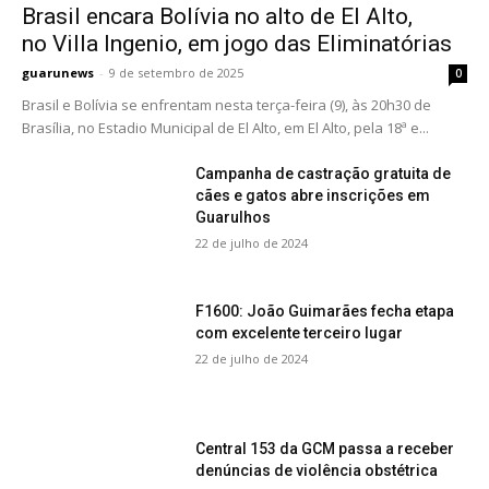
Brasil encara Bolívia no alto de El Alto,
no Villa Ingenio, em jogo das Eliminatórias
guarunews
-
9 de setembro de 2025
0
Brasil e Bolívia se enfrentam nesta terça-feira (9), às 20h30 de
Brasília, no Estadio Municipal de El Alto, em El Alto, pela 18ª e...
Campanha de castração gratuita de
cães e gatos abre inscrições em
Guarulhos
22 de julho de 2024
F1600: João Guimarães fecha etapa
com excelente terceiro lugar
22 de julho de 2024
Central 153 da GCM passa a receber
denúncias de violência obstétrica