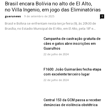
Brasil encara Bolívia no alto de El Alto,
no Villa Ingenio, em jogo das Eliminatórias
guarunews
-
9 de setembro de 2025
0
Brasil e Bolívia se enfrentam nesta terça-feira (9), às 20h30 de
Brasília, no Estadio Municipal de El Alto, em El Alto, pela 18ª e...
Campanha de castração gratuita de
cães e gatos abre inscrições em
Guarulhos
22 de julho de 2024
F1600: João Guimarães fecha etapa
com excelente terceiro lugar
22 de julho de 2024
Central 153 da GCM passa a receber
denúncias de violência obstétrica