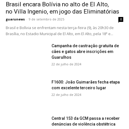
Brasil encara Bolívia no alto de El Alto,
no Villa Ingenio, em jogo das Eliminatórias
guarunews
-
9 de setembro de 2025
0
Brasil e Bolívia se enfrentam nesta terça-feira (9), às 20h30 de
Brasília, no Estadio Municipal de El Alto, em El Alto, pela 18ª e...
Campanha de castração gratuita de
cães e gatos abre inscrições em
Guarulhos
22 de julho de 2024
F1600: João Guimarães fecha etapa
com excelente terceiro lugar
22 de julho de 2024
Central 153 da GCM passa a receber
denúncias de violência obstétrica