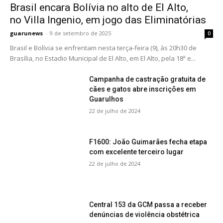
Brasil encara Bolívia no alto de El Alto,
no Villa Ingenio, em jogo das Eliminatórias
guarunews
-
9 de setembro de 2025
0
Brasil e Bolívia se enfrentam nesta terça-feira (9), às 20h30 de
Brasília, no Estadio Municipal de El Alto, em El Alto, pela 18ª e...
Campanha de castração gratuita de
cães e gatos abre inscrições em
Guarulhos
22 de julho de 2024
F1600: João Guimarães fecha etapa
com excelente terceiro lugar
22 de julho de 2024
Central 153 da GCM passa a receber
denúncias de violência obstétrica