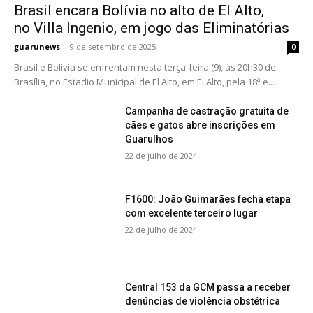
Brasil encara Bolívia no alto de El Alto,
no Villa Ingenio, em jogo das Eliminatórias
guarunews
-
9 de setembro de 2025
0
Brasil e Bolívia se enfrentam nesta terça-feira (9), às 20h30 de
Brasília, no Estadio Municipal de El Alto, em El Alto, pela 18ª e...
Campanha de castração gratuita de
cães e gatos abre inscrições em
Guarulhos
22 de julho de 2024
F1600: João Guimarães fecha etapa
com excelente terceiro lugar
22 de julho de 2024
Central 153 da GCM passa a receber
denúncias de violência obstétrica