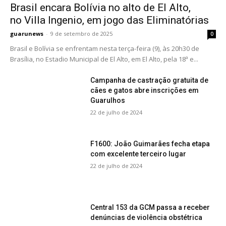
Brasil encara Bolívia no alto de El Alto,
no Villa Ingenio, em jogo das Eliminatórias
guarunews
-
9 de setembro de 2025
0
Brasil e Bolívia se enfrentam nesta terça-feira (9), às 20h30 de
Brasília, no Estadio Municipal de El Alto, em El Alto, pela 18ª e...
Campanha de castração gratuita de
cães e gatos abre inscrições em
Guarulhos
22 de julho de 2024
F1600: João Guimarães fecha etapa
com excelente terceiro lugar
22 de julho de 2024
Central 153 da GCM passa a receber
denúncias de violência obstétrica