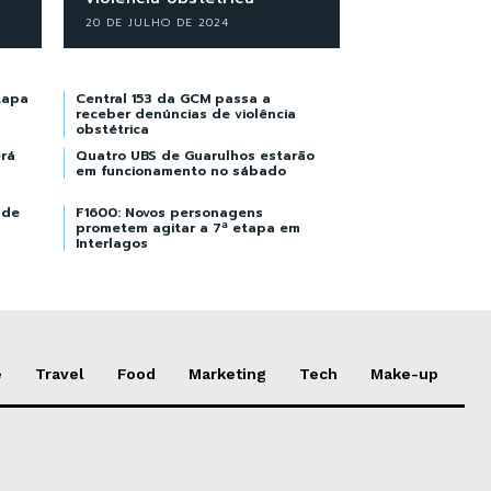
20 DE JULHO DE 2024
tapa
Central 153 da GCM passa a
receber denúncias de violência
obstétrica
rá
Quatro UBS de Guarulhos estarão
em funcionamento no sábado
ade
F1600: Novos personagens
prometem agitar a 7ª etapa em
Interlagos
e
Travel
Food
Marketing
Tech
Make-up