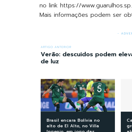
no link https://www.guarulhos.sp
Mais informações podem ser obti
- ADVE
ARTIGO ANTERIOR
Verão: descuidos podem eleva
de luz
Brasil encara Bolívia no
Ca
alto de El Alto, no Villa
gr
Ingenio, em jogo das
ab