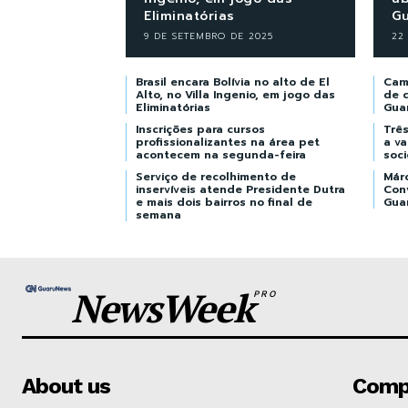
Eliminatórias
Gu
9 DE SETEMBRO DE 2025
22
Brasil encara Bolívia no alto de El
Cam
Alto, no Villa Ingenio, em jogo das
de c
Eliminatórias
Gua
Inscrições para cursos
Trê
profissionalizantes na área pet
a v
acontecem na segunda-feira
soci
Serviço de recolhimento de
Már
inservíveis atende Presidente Dutra
Con
e mais dois bairros no final de
Gua
semana
NewsWeek
PRO
About us
Comp