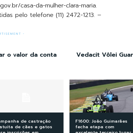
.gov.br/casa-da-mulher-clara-maria.
das pelo telefone (11) 2472-1213. –
RTISEMENT -
r o valor da conta
Vedacit Vôlei Guar
mpanha de castração
F1600: João Guimarães
atuita de cães e gatos
fecha etapa com
re inscrições em
excelente terceiro lugar