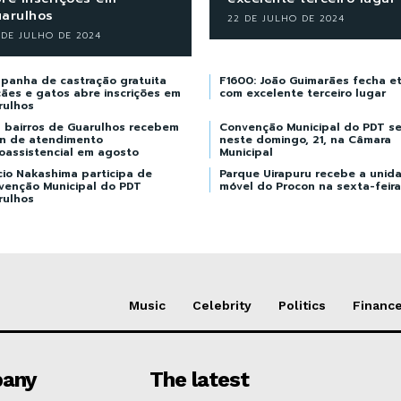
arulhos
22 DE JULHO DE 2024
 DE JULHO DE 2024
panha de castração gratuita
F1600: João Guimarães fecha e
ães e gatos abre inscrições em
com excelente terceiro lugar
rulhos
s bairros de Guarulhos recebem
Convenção Municipal do PDT se
an de atendimento
neste domingo, 21, na Câmara
oassistencial em agosto
Municipal
cio Nakashima participa de
Parque Uirapuru recebe a unid
venção Municipal do PDT
móvel do Procon na sexta-feira
rulhos
Music
Celebrity
Politics
Financ
any
The latest