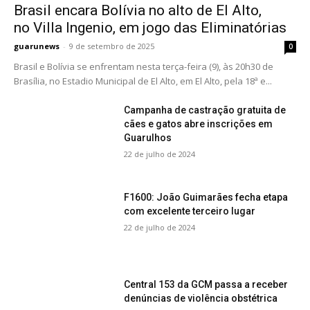
Brasil encara Bolívia no alto de El Alto,
no Villa Ingenio, em jogo das Eliminatórias
guarunews
-
9 de setembro de 2025
0
Brasil e Bolívia se enfrentam nesta terça-feira (9), às 20h30 de
Brasília, no Estadio Municipal de El Alto, em El Alto, pela 18ª e...
Campanha de castração gratuita de
cães e gatos abre inscrições em
Guarulhos
22 de julho de 2024
F1600: João Guimarães fecha etapa
com excelente terceiro lugar
22 de julho de 2024
Central 153 da GCM passa a receber
denúncias de violência obstétrica