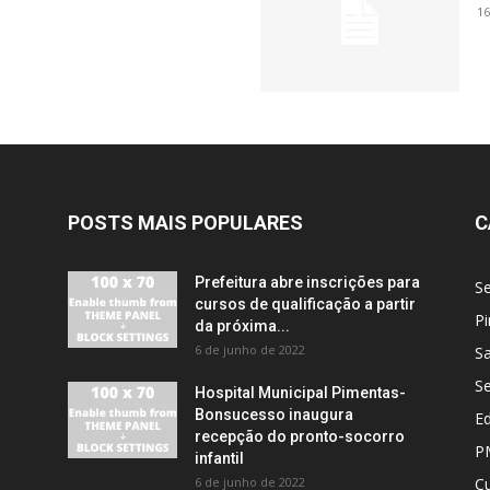
16
POSTS MAIS POPULARES
C
Prefeitura abre inscrições para
S
cursos de qualificação a partir
Pi
da próxima...
6 de junho de 2022
S
S
Hospital Municipal Pimentas-
Bonsucesso inaugura
E
recepção do pronto-socorro
P
infantil
6 de junho de 2022
Cu