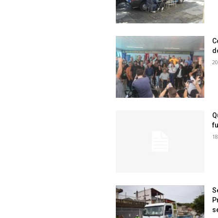
C
d
20
Q
f
18
S
P
s