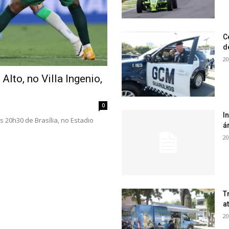
C
d
20
 Alto, no Villa Ingenio,
0
I
às 20h30 de Brasília, no Estadio
á
20
T
a
20