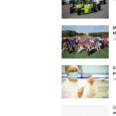
M
M
16
G
p
16
Z
a