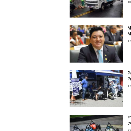
18
M
M
17
P
P
17
F
7
17