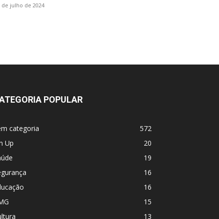
 de julho de 2024
ATEGORIA POPULAR
em categoria
572
n Up
20
aúde
19
egurança
16
ducação
16
MG
15
ltura
13