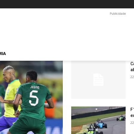
Publicidade
MIA
C
a
22
F
e
22